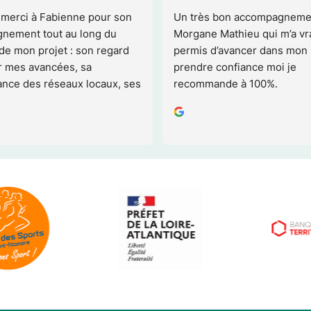
cipé à un atelier pitch de C-
Merci Morgane pour cet ateli
ès instructif à plusieurs 
et l’entretien ensemble. Cela
t surtout rien à voir avec 
permis de clarifier mes élé
tation classique : c’est 
langage et de trouver des tr
ctuel, et on repart avec des 
les amorces. Tu es une per
tionnables directement. Le 
vraiment dynamique, structu
 vraiment interactif ; on se 
convaincante ! Cela m’a vra
our à tour à pitcher, 
et se mettre dans la peau 
tiel client, avec des retours 
grâce à la méthode 
Très utile pour identifier ce 
ie de dire, ce qu’on dit mal, 
n croit expliquer 
t… Pour moi ça a été aussi 
n de prendre conscience 
ie problématique de fond sur 
ionnement, que je n’avais 