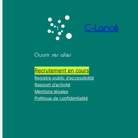
pas vue. 
qui a suiv
mettre en
vraiment 
C-Lancé
concrètes
selon ma 
sincèreme
Ouvrir ses ailes
Recrutement en cours
Registre public d’accessibilité
Rapport d’activité
Mentions légales
Politique de confidentialité