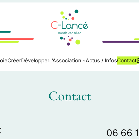
oie
Créer
Développer
L’Association
Actus / Infos
Contact
Contact
t
06 66 1