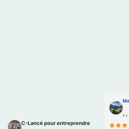
Gwen
El
il y a 4 mois
il 
C-Lancé pour entreprendre