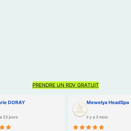
PRENDRE UN RDV GRATUIT
ena – Confide
Delphine AUGER
y a 4 mois
il y a 4 mois