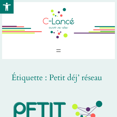
Ouvrir la barre d’outils
Aller
au
contenu
Étiquette :
Petit déj’ réseau