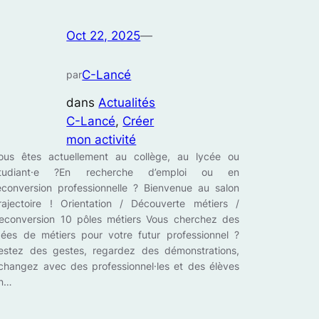
Oct 22, 2025
—
C-Lancé
par
dans
Actualités
C-Lancé
, 
Créer
mon activité
ous êtes actuellement au collège, au lycée ou
tudiant·e ?En recherche d’emploi ou en
econversion professionnelle ? Bienvenue au salon
rajectoire ! Orientation / Découverte métiers /
econversion 10 pôles métiers Vous cherchez des
dées de métiers pour votre futur professionnel ?
estez des gestes, regardez des démonstrations,
changez avec des professionnel·les et des élèves
n…