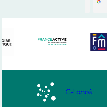
particulièrement constructifs. Ils m’ont 
format est
beaucoup aidé dans mes démarches.

retrouve t
Un grand merci à Morgane pour son 
observer 
accompagnement de qualité. Je 
d’un poten
recommande fortement C-lancé !
concrets 
sandwich. 
qu’on oubl
ou ce qu’o
clairemen
l’occasio
d’une vra
mon posit
pas vue. 
qui a suiv
mettre en
vraiment 
C-Lancé
concrètes
selon ma 
sincèreme