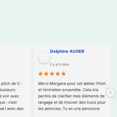
Frane Moreau
il y a 5 mois
er Pitch 
Grand Merci pour l’atelier pitch! Grâce 
U
 m’a 
à votre mise en mouvement j’ai pu 
é
ments de 
expérimenter, gagner en confiance…  
d
ucs pour 
pour développer encore mon activité !
p
sonne 
rante et 