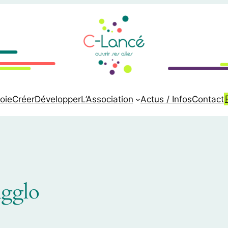
oie
Créer
Développer
L’Association
Actus / Infos
Contact
Agglo