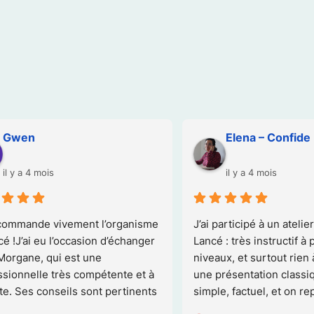
ena – Confide
Delphine AUGER
y a 4 mois
il y a 5 mois
cipé à un atelier pitch de C-
Merci Morgane pour cet ateli
ès instructif à plusieurs 
et l’entretien ensemble. Cela
t surtout rien à voir avec 
permis de clarifier mes élé
tation classique : c’est 
langage et de trouver des tr
ctuel, et on repart avec des 
les amorces. Tu es une per
tionnables directement. Le 
vraiment dynamique, structu