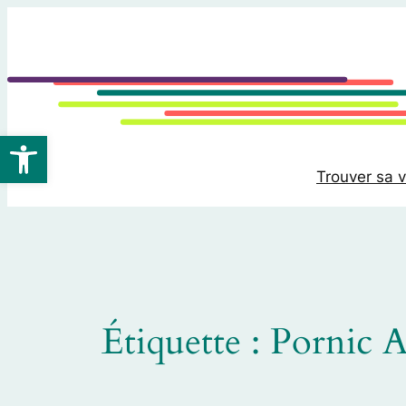
Aller
au
contenu
Ouvrir la barre d’outils
Trouver sa v
Étiquette :
Pornic 