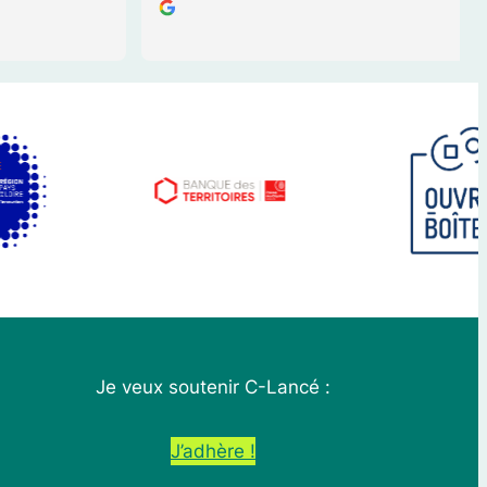
iment aidé
Je veux soutenir C-Lancé :
J’adhère !