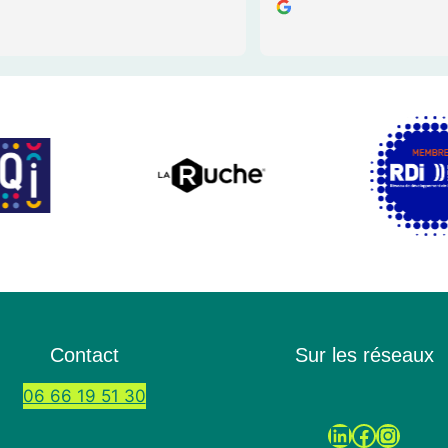
 vraiment interactif ; on se 
convaincante ! Cela m’a vra
our à tour à pitcher, 
et se mettre dans la peau 
tiel client, avec des retours 
grâce à la méthode 
Très utile pour identifier ce 
ie de dire, ce qu’on dit mal, 
n croit expliquer 
t… Pour moi ça a été aussi 
n de prendre conscience 
ie problématique de fond sur 
ionnement, que je n’avais 
Le rendez-vous individuel 
i a été crucial : Morgane a su 
 avant ce qui me démarque 
Contact
Sur les réseaux
et m’a donné des pistes très 
06 66 19 51 30
 pour adapter mon pitch 
cible. Je recommande 
LinkedIn
Facebook
Instagram
nt !