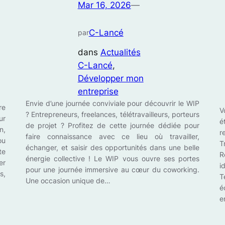
Mar 16, 2026
—
C-Lancé
par
dans
Actualités
C-Lancé
, 
Développer mon
entreprise
Envie d’une journée conviviale pour découvrir le WIP
re
V
? Entrepreneurs, freelances, télétravailleurs, porteurs
ur
é
de projet ? Profitez de cette journée dédiée pour
n,
r
faire connaissance avec ce lieu où travailler,
ou
T
échanger, et saisir des opportunités dans une belle
te
R
énergie collective ! Le WIP vous ouvre ses portes
er
i
pour une journée immersive au cœur du coworking.
s,
T
Une occasion unique de…
é
e