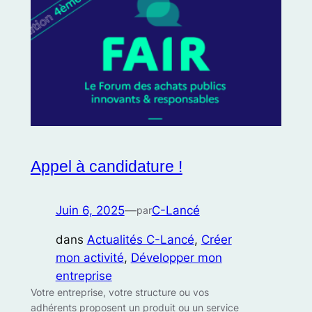
Appel à candidature !
Juin 6, 2025
—
C-Lancé
par
dans
Actualités C-Lancé
, 
Créer
mon activité
, 
Développer mon
entreprise
Votre entreprise, votre structure ou vos
adhérents proposent un produit ou un service