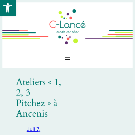
Ouvrir la barre d’outils
Aller
au
contenu
Ateliers « 1,
2, 3
Pitchez » à
Ancenis
Juil 7,