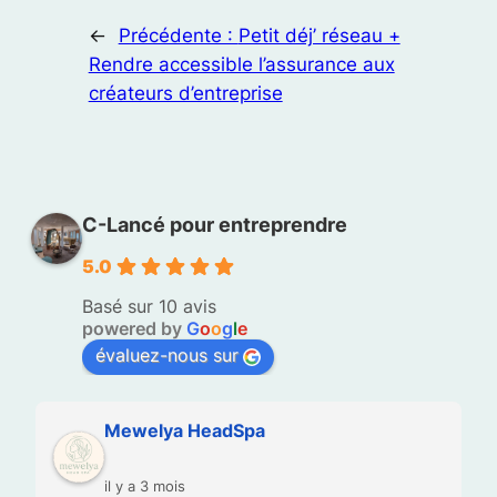
←
Précédente :
Petit déj’ réseau +
Rendre accessible l’assurance aux
créateurs d’entreprise
C-Lancé pour entreprendre
5.0
Basé sur 10 avis
powered by
G
o
o
g
l
e
évaluez-nous sur
Mewelya HeadSpa
il y a 3 mois