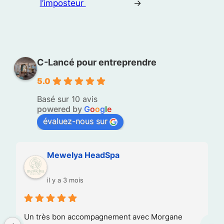
l’imposteur
→
C-Lancé pour entreprendre
5.0
Basé sur 10 avis
powered by
G
o
o
g
l
e
évaluez-nous sur
Mewelya HeadSpa
il y a 3 mois
Un très bon accompagnement avec Morgane 