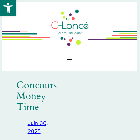
Ouvrir la barre d’outils
Aller
au
contenu
Concours
Money
Time
Juin 30,
2025